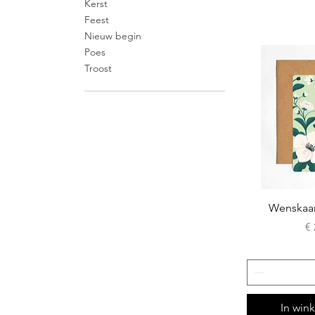
Kerst
Feest
Nieuw begin
Poes
Troost
Wenskaa
Pr
€ 
In win