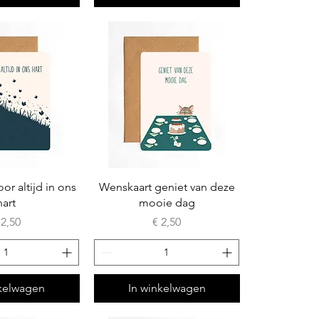
or altijd in ons
Wenskaart geniet van deze
hart
mooie dag
ijs
Prijs
 2,50
€ 2,50
nkelwagen
In winkelwagen