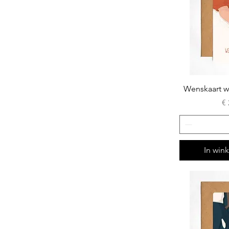
Wenskaart w
Pr
€ 
In win