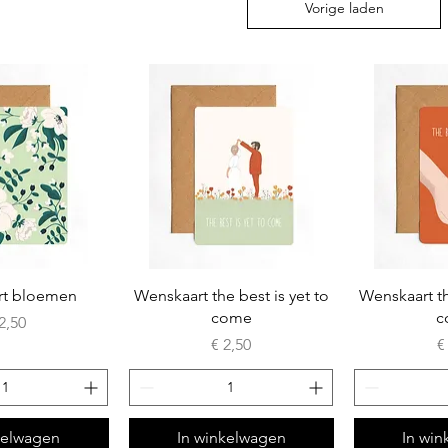
Vorige laden
rt bloemen
Wenskaart the best is yet to
Wenskaart th
come
c
ijs
2,50
Prijs
Pr
€ 2,50
€
kelwagen
In winkelwagen
In wi