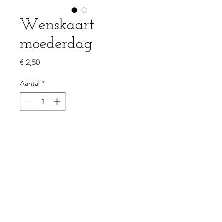
Wenskaart
moederdag
Prijs
€ 2,50
Aantal
*
In winkelwagen
PRODUCTGEGEVENS
Enkelzijdige kaart 105x148mm (A6)
100% gerecycleerd papier - 350g