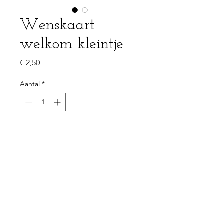
Wenskaart
welkom kleintje
Prijs
€ 2,50
Aantal
*
In winkelwagen
PRODUCTGEGEVENS
Enkelzijdige kaart 105x148mm (A6)
100% gerecycleerd papier - 350g