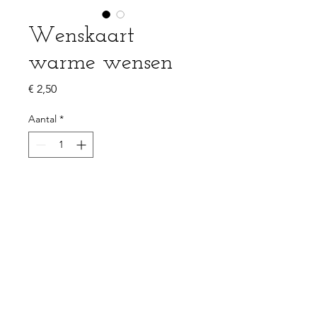
Wenskaart
warme wensen
Prijs
€ 2,50
Aantal
*
In winkelwagen
PRODUCTGEGEVENS
Enkelzijdige kaart 105x148mm (A6)
100% gerecycleerd papier - 350g