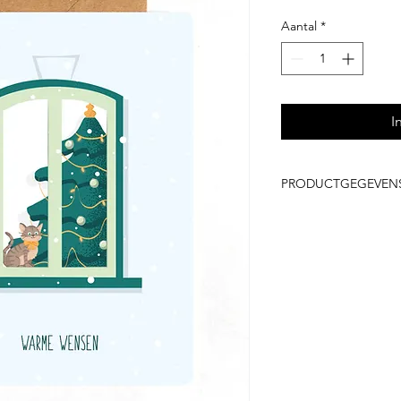
Aantal
*
I
PRODUCTGEGEVEN
Enkelzijdige kaar
100% gerecycleerd
Kraft envelop in