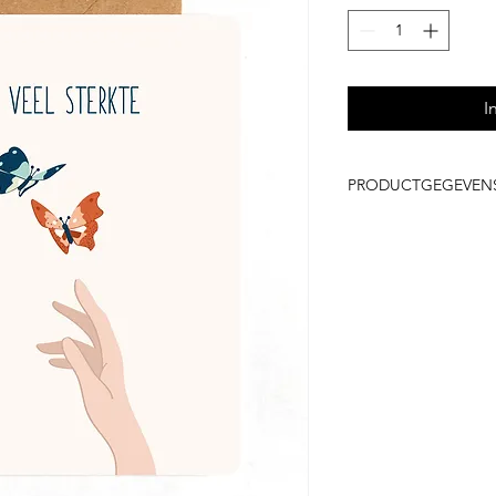
I
PRODUCTGEGEVEN
Enkelzijdige kaar
100% gerecycleerd
Kraft envelop in