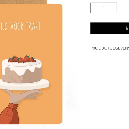
I
PRODUCTGEGEVEN
Enkelzijdige kaar
100% gerecycleerd
Kraft envelop in