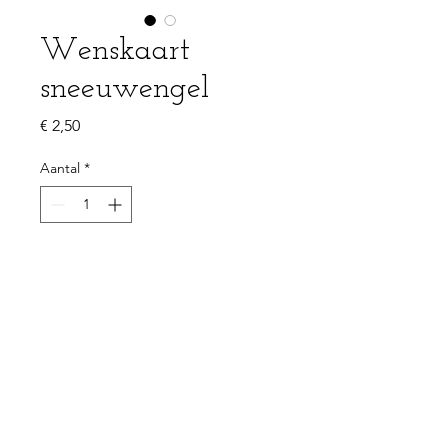
Wenskaart
sneeuwengel
Prijs
€ 2,50
Aantal
*
In winkelwagen
PRODUCTGEGEVENS
Enkelzijdige kaart 105x148mm (A6)
100% gerecycleerd papier - 350g