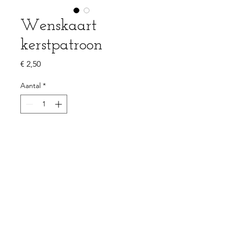
Wenskaart
kerstpatroon
Prijs
€ 2,50
Aantal
*
In winkelwagen
PRODUCTGEGEVENS
Enkelzijdige kaart 105x148mm (A6)
100% gerecycleerd papier - 350g